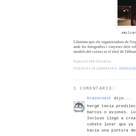
Amilca
Llàstima que els organitzadors de l'ex
amb les fotografies i vinyetes dels ve
models del cotxes ni el títol de l'àlbu
PUBLICAT PER IRISIBULA
ETIQUETES DE COMENTARIS:
EXPOSICI
1 COMENTARIO:
bravecoast
dijo...
hergé tenía predilec
barcos o aviones. Lo
Incluso llegó a crea
cohete lunar que ya 
hacía una pintura de