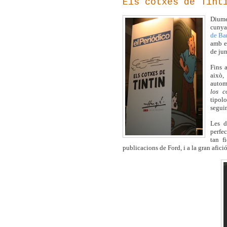
Els cotxes de Tint
Diume
cunya
de Ba
amb ex
de jun
Fins 
això,
automo
los c
tipolo
seguin
Les d
perfec
tan f
publicacions de Ford, i a la gran afici