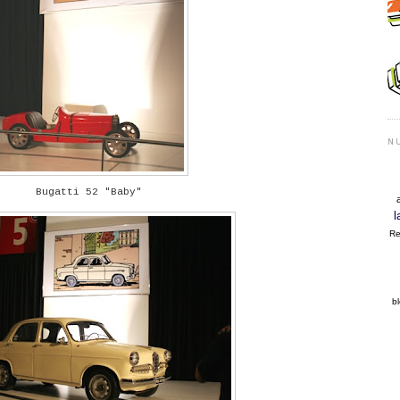
N
Bugatti 52 "Baby"
l
R
b