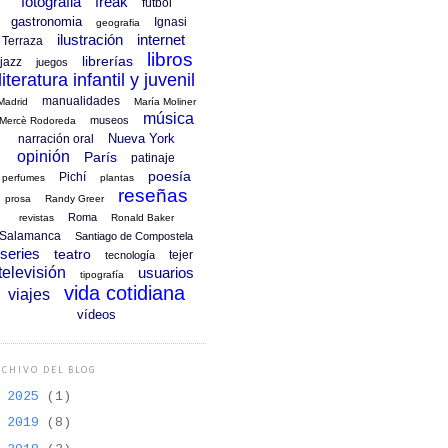
fotografia
freak
fútbol
gastronomia
Ignasi
geografia
ilustración
internet
Terraza
libros
librerías
jazz
juegos
literatura infantil y juvenil
manualidades
Madrid
María Moliner
música
museos
Mercè Rodoreda
Nueva York
narración oral
opinión
París
patinaje
poesía
Pichí
perfumes
plantas
reseñas
prosa
Randy Greer
Roma
revistas
Ronald Baker
Salamanca
Santiago de Compostela
series
teatro
tejer
tecnología
televisión
usuarios
tipografía
vida cotidiana
viajes
vídeos
CHIVO DEL BLOG
►
2025
(1)
►
2019
(8)