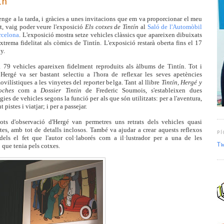
ín
nge a la tarda, i gràcies a unes invitacions que em va proporcionar el meu
t, vaig poder veure l'exposició
Els cotxes de Tintín
al
Saló de l'Automòbil
rcelona
. L'exposició mostra setze vehicles clàssics que apareixen dibuixats
trema fidelitat als còmics de Tintín. L'exposició restarà oberta fins el 17
y.
a 79 vehicles apareixen fidelment reproduits als àlbums de Tintín. Tot i
 Hergé va ser bastant selectiu a l'hora de reflexar les seves apetències
vilístiques a les vinyetes del reporter belga. Tant al llibre
Tintín, Hergé y
oches
com a
Dossier Tintin
de Frederic Soumois, s'estableixen dues
gies de vehicles segons la funció per als que són utilitzats: per a l'aventura,
t pistes i viatjar; i per a passejar.
ots d'observació d'Hergé van permetres uns retrats dels vehicles quasi
tes, amb tot de detalls inclosos. També va ajudar a crear aquests reflexos
PÍ
idels el fet que l'autor col·laborés com a il·lustrador per a una de les
T
ó que tenia pels cotxes.