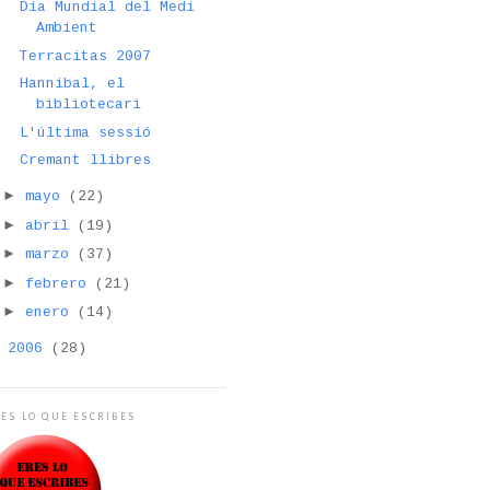
Dia Mundial del Medi
Ambient
Terracitas 2007
Hannibal, el
bibliotecari
L'última sessió
Cremant llibres
►
mayo
(22)
►
abril
(19)
►
marzo
(37)
►
febrero
(21)
►
enero
(14)
►
2006
(28)
ES LO QUE ESCRIBES