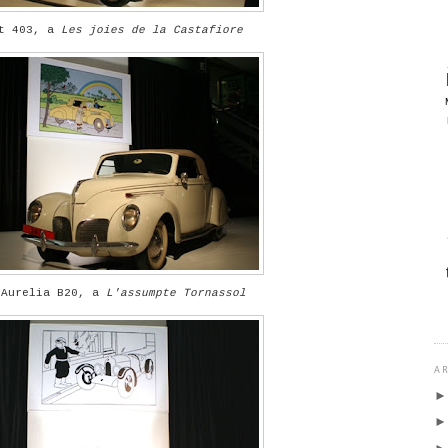
ot 403, a
Les joies de la Castafiore
 Aurelia B20, a
L'assumpte Tornassol
AR