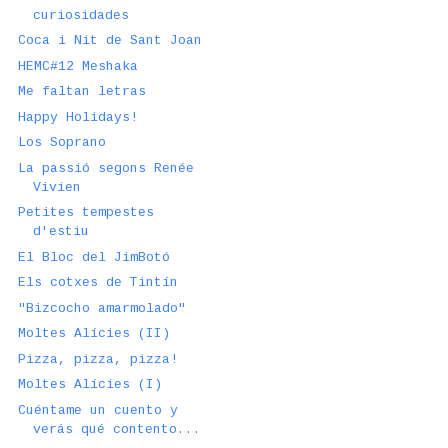
curiosidades
Coca i Nit de Sant Joan
HEMC#12 Meshaka
Me faltan letras
Happy Holidays!
Los Soprano
La passió segons Renée
Vivien
Petites tempestes
d'estiu
El Bloc del JimBotó
Els cotxes de Tintín
"Bizcocho amarmolado"
Moltes Alícies (II)
Pizza, pizza, pizza!
Moltes Alícies (I)
Cuéntame un cuento y
verás qué contento...