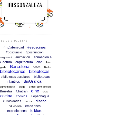
UBE DE ETIQUETAS
#esoscines
(mp)aternidad
#postfunció
#postfunción
animación a
animación
amigurumi
a lectura
arquitectura
arte
Artur
Barcelona
bebés
egada
Berlín
bibliotecarios
bibliotecas
bibliotecas
bibliotecas escolares
BioGráfica
infantiles
logmediateca
blogs
Bruce Springsteen
cine
Chatrán
Bruselas
citas
cocina
cómics
Copenhague
diseño
curiosidades
danza
emociones
educación
folklore
exposiciones