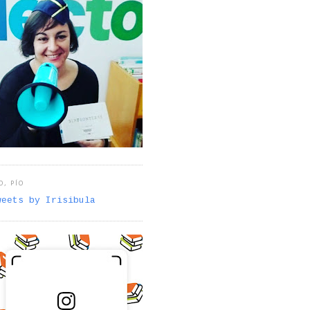
O, PÍO
weets by Irisibula