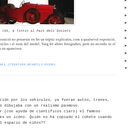
r CGS, a
Tintín al País dels Soviets
posició no pensesin en fer un tríptic explicatiu, com a qualsevol exposició,
hicles i el nom del model. Vaig fer altres fotografies, però no recordo ni el
m on apareixen.
ONES
,
LITERATURA INFANTIL Y JUVENIL
ción por los vehiculos, ya fueran autos, trenes,
s dibujaba con un realismo pasmoso.
r (con ayuda de cientificos claro) el famoso
es un icóno. Quién no ha copiado el cohete cuando
l espacio de niños??